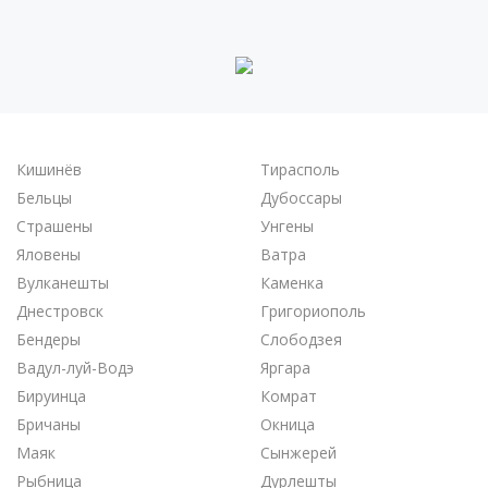
Кишинёв
Тирасполь
Бельцы
Дубоссары
Страшены
Унгены
Яловены
Ватра
Вулканешты
Каменка
Днестровск
Григориополь
Бендеры
Слободзея
Вадул-луй-Водэ
Яргара
Бируинца
Комрат
Бричаны
Окница
Маяк
Сынжерей
Рыбница
Дурлешты