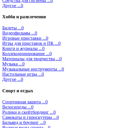
Средства для гигиены ...0
Другое ...0
Хобби и развлечения
Билеты ...0
Видеофильмы ...0
Игровые приставки ...0
Игры для приставок и ПК ...0
Книги и журналы ...0
Коллекционирование ...0
Материалы для творчества ...0
Музыка ...0
Музыкальные инструменты ...0
Настольные игры ...0
Другое ...0
Спорт и отдых
Спортивная защита ...0
Велосипеды ...0
Ролики и скейтбординг ...0
Самокаты и гироскутеры ...0
Бильярд и боулинг ...0
Водные виды спорта ...0