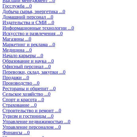
Высший менеджмент ...0
Госслужба ...0
Добыча сырья, энергетика ...0
Домашний персонал ...0
Издательства и СМИ ...0
Информационные технологии ...0
Искусство и развлечения ...0
Магазины ...0
Маркетинг и реклама ...0
Медицина ...0
Начало карьеры ...0
Образование и наука ...0
Офисный персонал ...0
Перевозки, склад, закупки ...0
Продажи ...0
Производство ...0
Рестораны и общепит ...0
Сельское хозяйство ...0
Спорт и красота ...0
Страхование ...0
Строительство и ремонт ...0
Туризм и гостиницы ...0
Управление недвижимостью ...0
Управление персоналом ...0
Финансы ...0