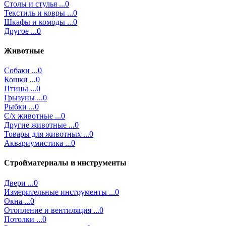
Столы и стулья ...0
Текстиль и ковры ...0
Шкафы и комоды ...0
Другое ...0
Животные
Собаки ...0
Кошки ...0
Птицы ...0
Грызуны ...0
Рыбки ...0
С/х животные ...0
Другие животные ...0
Товары для животных ...0
Аквариумистика ...0
Стройматериалы и инструменты
Двери ...0
Измерительные инструменты ...0
Окна ...0
Отопление и вентиляция ...0
Потолки ...0