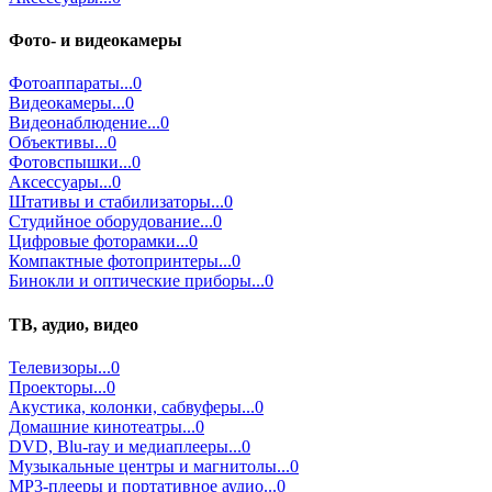
Фото- и видеокамеры
Фотоаппараты...0
Видеокамеры...0
Видеонаблюдение...0
Объективы...0
Фотовспышки...0
Аксессуары...0
Штативы и стабилизаторы...0
Студийное оборудование...0
Цифровые фоторамки...0
Компактные фотопринтеры...0
Бинокли и оптические приборы...0
ТВ, аудио, видео
Телевизоры...0
Проекторы...0
Акустика, колонки, сабвуферы...0
Домашние кинотеатры...0
DVD, Blu-ray и медиаплееры...0
Музыкальные центры и магнитолы...0
MP3-плееры и портативное аудио...0