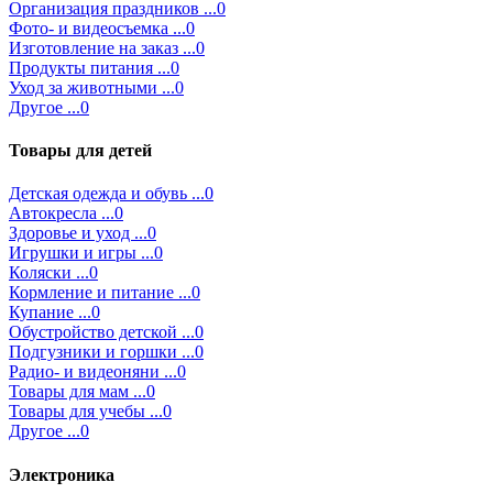
Организация праздников ...0
Фото- и видеосъемка ...0
Изготовление на заказ ...0
Продукты питания ...0
Уход за животными ...0
Другое ...0
Товары для детей
Детская одежда и обувь ...0
Автокресла ...0
Здоровье и уход ...0
Игрушки и игры ...0
Коляски ...0
Кормление и питание ...0
Купание ...0
Обустройство детской ...0
Подгузники и горшки ...0
Радио- и видеоняни ...0
Товары для мам ...0
Товары для учебы ...0
Другое ...0
Электроника