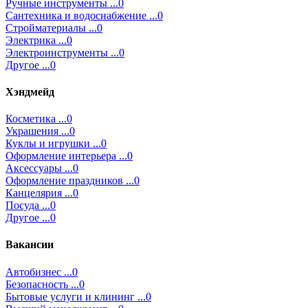
Ручные инструменты ...0
Сантехника и водоснабжение ...0
Стройматериалы ...0
Электрика ...0
Электроинструменты ...0
Другое ...0
Хэндмейд
Косметика ...0
Украшения ...0
Куклы и игрушки ...0
Оформление интерьера ...0
Аксессуары ...0
Оформление праздников ...0
Канцелярия ...0
Посуда ...0
Другое ...0
Вакансии
Автобизнес ...0
Безопасность ...0
Бытовые услуги и клининг ...0