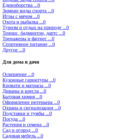
Единоборства ...0
Зимние виды спорта ...0
Игры с мячом ...0
Охота и рыбалка ...0
Туризм и отдых на природе ...0
Теннис, бадминтон, дартс ...0
Тренажеры и фитнес ...0
Спортивное питание ...0
Другое ...0
Для дома и дачи
Освещение ...0
Кухонные гарнитуры ...0
Кровати и матрасы ...0
Диваны и кресла ...0
Бытовая химия ...0
Оформление интерьера ...0
Охрана и сигнализации ...0
Подставки и тумбы ...0
Посуда ...0
Растения и семена ...0
Сад и огород ...0
Садовая мебель ...0