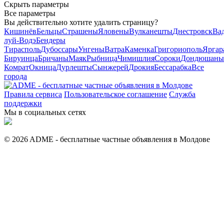
Скрыть параметры
Все параметры
Вы действительно хотите удалить страницу?
Кишинёв
Бельцы
Страшены
Яловены
Вулканешты
Днестровск
Вад
луй-Водэ
Бендеры
Тирасполь
Дубоссары
Унгены
Ватра
Каменка
Григориополь
Яргар
Бируинца
Бричаны
Маяк
Рыбница
Чимишлия
Сороки
Дондюшаны
Комрат
Окница
Дурлешты
Сынжерей
Дрокия
Бессарабка
Все
города
Правила сервиса
Пользовательское соглашение
Служба
поддержки
Мы в социальных сетях
© 2026 ADME - бесплатные частные объявления в Молдове