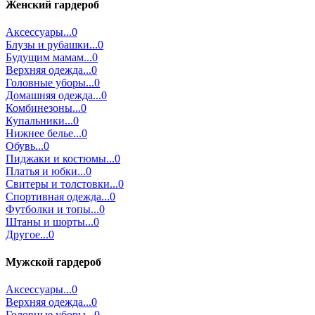
Женский гардероб
Аксессуары...0
Блузы и рубашки...0
Будущим мамам...0
Верхняя одежда...0
Головные уборы...0
Домашняя одежда...0
Комбинезоны...0
Купальники...0
Нижнее белье...0
Обувь...0
Пиджаки и костюмы...0
Платья и юбки...0
Свитеры и толстовки...0
Спортивная одежда...0
Футболки и топы...0
Штаны и шорты...0
Другое...0
Мужской гардероб
Аксессуары...0
Верхняя одежда...0
Головные уборы...0