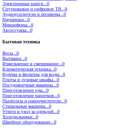
Электронные книги...0
Спутниковое и цифровое ТВ...0
Аудиоусилители и ресиверы...0
Наушники...0
Микрофоны...0
Аксессуары...0
Бытовая техника
Весы...0
Вытяжки...0
Измельчение и смешивание...0
Климатическая техника...0
Кулеры и фильтры для воды...0
Плиты и духовые шкафы...0
Посудомоечные машины...0
Приготовление еды...0
Приготовление напитков...0
Пылесосы и пароочистители...0
Стиральные машины...0
Утюги и уход за одеждой...0
Холодильники...0
Швейное оборудование...0