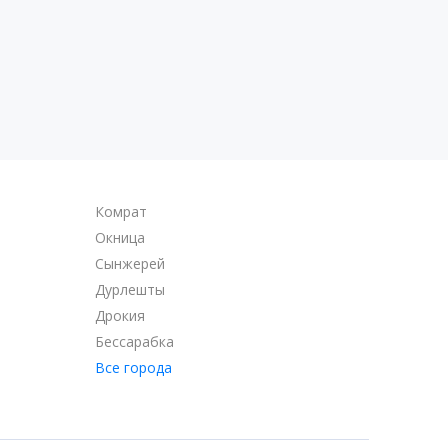
Комрат
Окница
Сынжерей
Дурлешты
Дрокия
Бессарабка
Все города