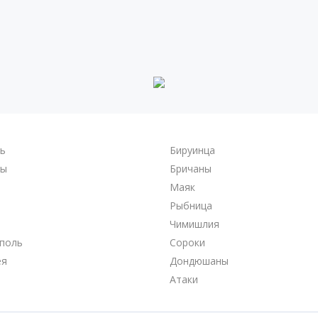
ль
Бируинца
ры
Бричаны
Маяк
Рыбница
Чимишлия
поль
Сороки
ея
Дондюшаны
Атаки