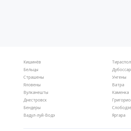
Кишинёв
Тираспо
Бельцы
Дубосса
Страшены
Унгены
Яловены
Ватра
Вулканешты
Каменка
Днестровск
Григорио
Бендеры
Слободз
Вадул-луй-Водэ
Яргара