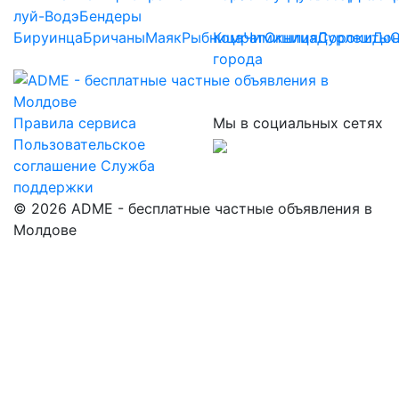
луй-Водэ
Бендеры
Бируинца
Бричаны
Маяк
Рыбница
Комрат
Чимишлия
Окница
Дурлешты
Сороки
До
города
Правила сервиса
Мы в социальных сетях
Пользовательское
соглашение
Служба
поддержки
© 2026 ADME - бесплатные частные объявления в
Молдове