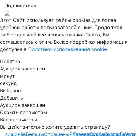
Подписаться
Этот Сайт использует файлы cookies для более
удобной работы пользователей с ним. Продолжая
любое дальнейшее использование Сайта, Вы
соглашаетесь с этим. Более подробная информация
доступна в
Политики использования cookie
Понятно
Аукцион завершен
минут
секунд
Выбрано
Добавить
Аукцион завершен
Скрыть параметры
Все параметры
Вы действительно хотите удалить страницу?
Кишинёв
Бельцы
Страшены
Яловены
Тирасполь
Вулканешты
Дубоссары
Днест
Унг