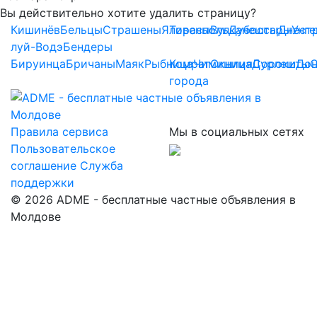
Вы действительно хотите удалить страницу?
Кишинёв
Бельцы
Страшены
Яловены
Тирасполь
Вулканешты
Дубоссары
Днест
Унг
луй-Водэ
Бендеры
Бируинца
Бричаны
Маяк
Рыбница
Комрат
Чимишлия
Окница
Дурлешты
Сороки
До
города
Правила сервиса
Мы в социальных сетях
Пользовательское
соглашение
Служба
поддержки
© 2026 ADME - бесплатные частные объявления в
Молдове