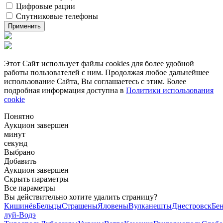
Цифровые рации
Спутниковые телефоны
Применить
Этот Сайт использует файлы cookies для более удобной
работы пользователей с ним. Продолжая любое дальнейшее
использование Сайта, Вы соглашаетесь с этим. Более
подробная информация доступна в
Политики использования
cookie
Понятно
Аукцион завершен
минут
секунд
Выбрано
Добавить
Аукцион завершен
Скрыть параметры
Все параметры
Вы действительно хотите удалить страницу?
Кишинёв
Бельцы
Страшены
Яловены
Вулканешты
Днестровск
Бе
луй-Водэ