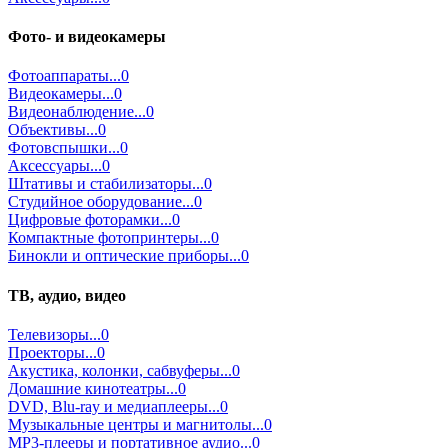
Фото- и видеокамеры
Фотоаппараты...0
Видеокамеры...0
Видеонаблюдение...0
Объективы...0
Фотовспышки...0
Аксессуары...0
Штативы и стабилизаторы...0
Студийное оборудование...0
Цифровые фоторамки...0
Компактные фотопринтеры...0
Бинокли и оптические приборы...0
ТВ, аудио, видео
Телевизоры...0
Проекторы...0
Акустика, колонки, сабвуферы...0
Домашние кинотеатры...0
DVD, Blu-ray и медиаплееры...0
Музыкальные центры и магнитолы...0
MP3-плееры и портативное аудио...0