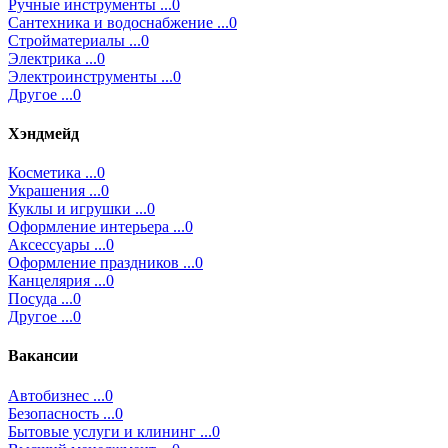
Ручные инструменты ...0
Сантехника и водоснабжение ...0
Стройматериалы ...0
Электрика ...0
Электроинструменты ...0
Другое ...0
Хэндмейд
Косметика ...0
Украшения ...0
Куклы и игрушки ...0
Оформление интерьера ...0
Аксессуары ...0
Оформление праздников ...0
Канцелярия ...0
Посуда ...0
Другое ...0
Вакансии
Автобизнес ...0
Безопасность ...0
Бытовые услуги и клининг ...0