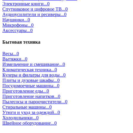
Электронные книги...0
Спутниковое и цифровое ТВ...0
Аудиоусилители и ресиверы...0
Наушники...0
Микрофоны...0
Аксессуары...0
Бытовая техника
Весы...0
Вытяжки...0
Измельчение и смешивание...0
Климатическая техника...0
Кулеры и фильтры для воды...0
Плиты и духовые шкафы...0
Посудомоечные машины...0
Приготовление еды...0
Приготовление напитков...0
Пылесосы и пароочистители...0
Стиральные машины...0
Утюги и уход за одеждой...0
Холодильники...0
Швейное оборудование...0