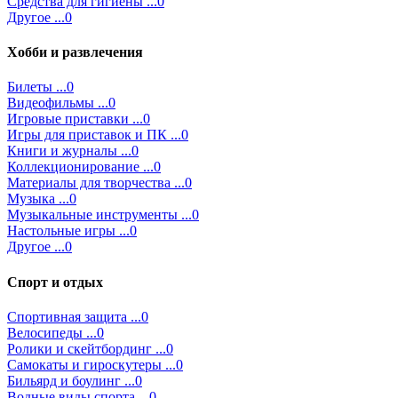
Средства для гигиены ...0
Другое ...0
Хобби и развлечения
Билеты ...0
Видеофильмы ...0
Игровые приставки ...0
Игры для приставок и ПК ...0
Книги и журналы ...0
Коллекционирование ...0
Материалы для творчества ...0
Музыка ...0
Музыкальные инструменты ...0
Настольные игры ...0
Другое ...0
Спорт и отдых
Спортивная защита ...0
Велосипеды ...0
Ролики и скейтбординг ...0
Самокаты и гироскутеры ...0
Бильярд и боулинг ...0
Водные виды спорта ...0