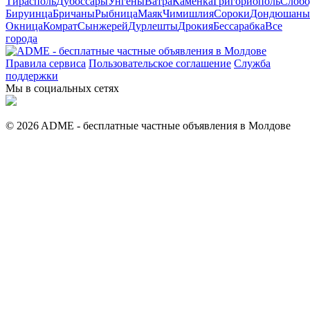
Тирасполь
Дубоссары
Унгены
Ватра
Каменка
Григориополь
Слобо
Бируинца
Бричаны
Рыбница
Маяк
Чимишлия
Сороки
Дондюшаны
Окница
Комрат
Сынжерей
Дурлешты
Дрокия
Бессарабка
Все
города
Правила сервиса
Пользовательское соглашение
Служба
поддержки
Мы в социальных сетях
© 2026 ADME - бесплатные частные объявления в Молдове