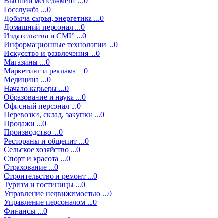
Высший менеджмент ...0
Госслужба ...0
Добыча сырья, энергетика ...0
Домашний персонал ...0
Издательства и СМИ ...0
Информационные технологии ...0
Искусство и развлечения ...0
Магазины ...0
Маркетинг и реклама ...0
Медицина ...0
Начало карьеры ...0
Образование и наука ...0
Офисный персонал ...0
Перевозки, склад, закупки ...0
Продажи ...0
Производство ...0
Рестораны и общепит ...0
Сельское хозяйство ...0
Спорт и красота ...0
Страхование ...0
Строительство и ремонт ...0
Туризм и гостиницы ...0
Управление недвижимостью ...0
Управление персоналом ...0
Финансы ...0