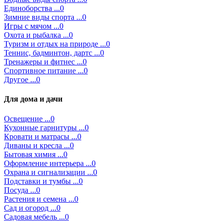
Единоборства ...0
Зимние виды спорта ...0
Игры с мячом ...0
Охота и рыбалка ...0
Туризм и отдых на природе ...0
Теннис, бадминтон, дартс ...0
Тренажеры и фитнес ...0
Спортивное питание ...0
Другое ...0
Для дома и дачи
Освещение ...0
Кухонные гарнитуры ...0
Кровати и матрасы ...0
Диваны и кресла ...0
Бытовая химия ...0
Оформление интерьера ...0
Охрана и сигнализации ...0
Подставки и тумбы ...0
Посуда ...0
Растения и семена ...0
Сад и огород ...0
Садовая мебель ...0