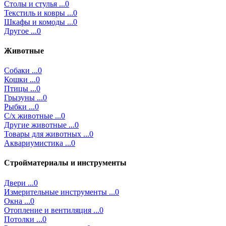
Столы и стулья ...0
Текстиль и ковры ...0
Шкафы и комоды ...0
Другое ...0
Животные
Собаки ...0
Кошки ...0
Птицы ...0
Грызуны ...0
Рыбки ...0
С/х животные ...0
Другие животные ...0
Товары для животных ...0
Аквариумистика ...0
Стройматериалы и инструменты
Двери ...0
Измерительные инструменты ...0
Окна ...0
Отопление и вентиляция ...0
Потолки ...0