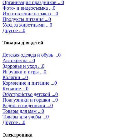
Организация праздников ...0
Фото- и видеосъемка ...0
Изготовление на заказ ...0
Продукты питания ...0
Уход за животными ...0
Другое ...0
Товары для детей
Детская одежда и обувь ...0
Автокресла ...0
Здоровье и уход ...0
Игрушки и игры ...0
Коляски ...0
Кормление и питание ...0
Купание ...0
Обустройство детской ...0
Подгузники и горшки ...0
Радио- и видеоняни ...0
Товары для мам ...0
Товары для учебы ...0
Другое ...0
Электроника