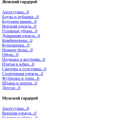
Женский гардероб
Аксессуары...0
Блузы и рубашки...0
Будущим мамам...0
Верхняя одежда...0
Головные уборы...0
Домашняя одежда...0
Комбинезоны...0
Купальники...0
Нижнее белье...0
Обувь...0
Пиджаки и костюмы...0
Платья и юбки...0
Свитеры и толстовки...0
Спортивная одежда...0
Футболки и топы...0
Штаны и шорты...0
Другое...0
Мужской гардероб
Аксессуары...0
Верхняя одежда...0
Головные уборы...0