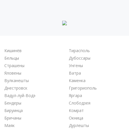
Кишинёв
Тирасполь
Бельцы
Дубоссары
Страшены
Унгены
Яловены
Ватра
Вулканешты
Каменка
Днестровск
Григориополь
Вадул-луй-Водэ
Яргара
Бендеры
Слободзея
Бируинца
Комрат
Бричаны
Окница
Маяк
Дурлешты