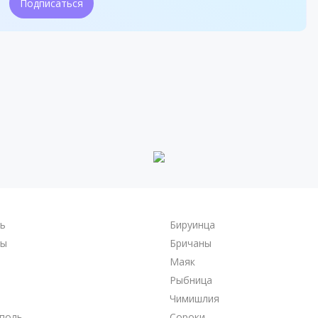
Подписаться
ль
Бируинца
ры
Бричаны
Маяк
Рыбница
Чимишлия
поль
Сороки