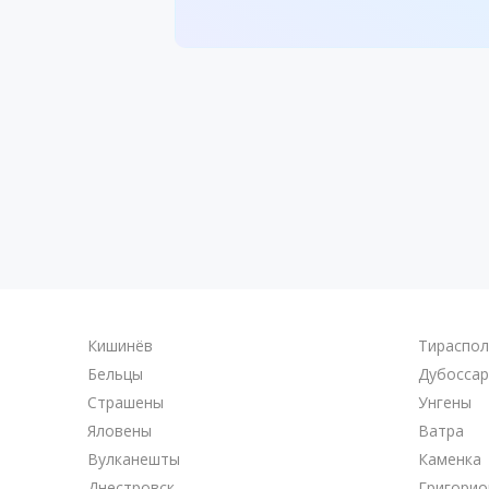
Кишинёв
Тираспо
Бельцы
Дубосса
Страшены
Унгены
Яловены
Ватра
Вулканешты
Каменка
Днестровск
Григорио