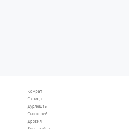
Комрат
Окница
Дурлешты
Сынжерей
Дрокия
Бессарабка