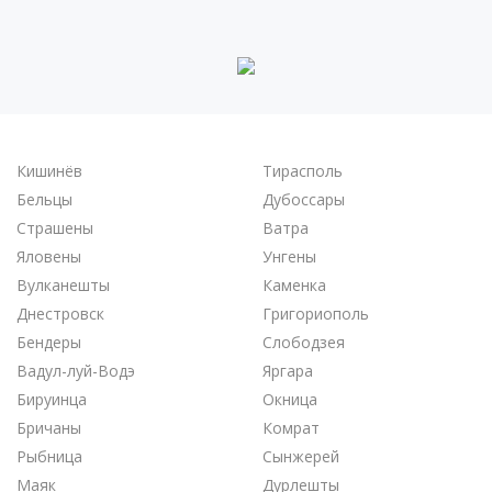
Кишинёв
Тирасполь
Бельцы
Дубоссары
Страшены
Ватра
Яловены
Унгены
Вулканешты
Каменка
Днестровск
Григориополь
Бендеры
Слободзея
Вадул-луй-Водэ
Яргара
Бируинца
Окница
Бричаны
Комрат
Рыбница
Сынжерей
Маяк
Дурлешты