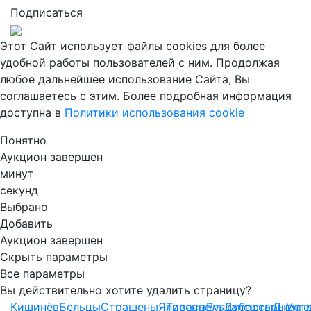
Подписаться
Этот Сайт использует файлы cookies для более
удобной работы пользователей с ним. Продолжая
любое дальнейшее использование Сайта, Вы
соглашаетесь с этим. Более подробная информация
доступна в
Политики использования cookie
Понятно
Аукцион завершен
минут
секунд
Выбрано
Добавить
Аукцион завершен
Скрыть параметры
Все параметры
Вы действительно хотите удалить страницу?
Кишинёв
Бельцы
Страшены
Яловены
Тирасполь
Вулканешты
Дубоссары
Днест
Унг