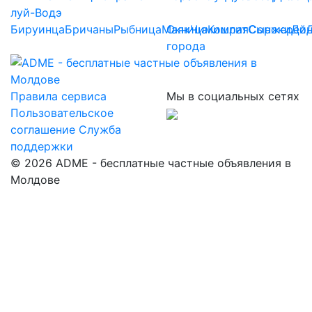
луй-Водэ
Бируинца
Бричаны
Рыбница
Маяк
Окница
Чимишлия
Комрат
Сынжерей
Сороки
До
города
Правила сервиса
Мы в социальных сетях
Пользовательское
соглашение
Служба
поддержки
© 2026 ADME - бесплатные частные объявления в
Молдове