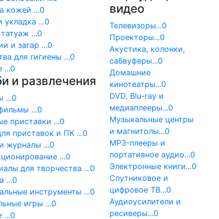
видео
а кожей ...0
 укладка ...0
Телевизоры...0
 татуаж ...0
Проекторы...0
и и загар ...0
Акустика, колонки,
ва для гигиены ...0
сабвуферы...0
...0
Домашние
и и развлечения
кинотеатры...0
DVD, Blu-ray и
 ...0
медиаплееры...0
ильмы ...0
Музыкальные центры
е приставки ...0
и магнитолы...0
ля приставок и ПК ...0
MP3-плееры и
и журналы ...0
портативное аудио...0
ционирование ...0
Электронные книги...0
алы для творчества ...0
Спутниковое и
 ...0
цифровое ТВ...0
льные инструменты ...0
Аудиоусилители и
ьные игры ...0
ресиверы...0
...0