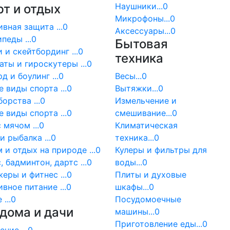
Наушники...0
т и отдых
Микрофоны...0
вная защита ...0
Аксессуары...0
педы ...0
Бытовая
 и скейтбординг ...0
техника
ты и гироскутеры ...0
д и боулинг ...0
Весы...0
 виды спорта ...0
Вытяжки...0
орства ...0
Измельчение и
 виды спорта ...0
смешивание...0
 мячом ...0
Климатическая
и рыбалка ...0
техника...0
 и отдых на природе ...0
Кулеры и фильтры для
, бадминтон, дартс ...0
воды...0
еры и фитнес ...0
Плиты и духовые
вное питание ...0
шкафы...0
...0
Посудомоечные
дома и дачи
машины...0
Приготовление еды...0