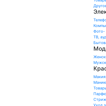
Товары
Другое 
Эле
Телефо
Компью
Фото- 
ТВ, ауд
Бытова
Мода
Женски
Мужско
Крас
Макияж
Маникю
Товары
Парфюм
Стрижк
Уход з