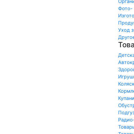
Органи
Фото- 
Изгото
Продук
Уход з
Другое 
Това
Детска
Автокр
Здоров
Игрушк
Коляск
Кормле
Купание
Обустр
Подгуз
Радио-
Товары