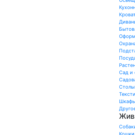
Освеще
Кухонн
Кроват
Диваны
Бытова
Оформл
Охрана
Подста
Посуда
Растен
Сад и 
Садова
Столы 
Тексти
Шкафы 
Другое 
Жив
Собаки
Кошки 