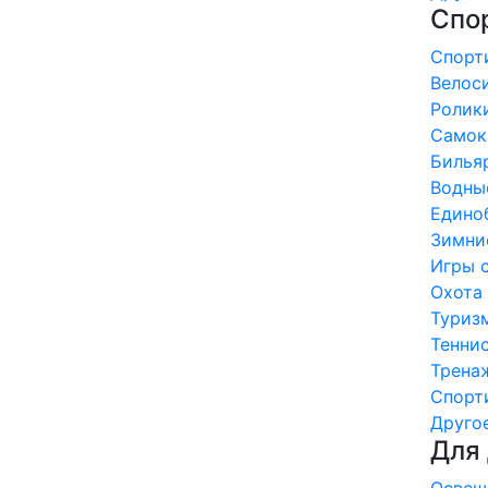
Спор
Спорти
Велоси
Ролики
Самока
Бильяр
Водные
Единоб
Зимние
Игры с
Охота 
Туризм
Теннис
Тренаж
Спорти
Другое 
Для 