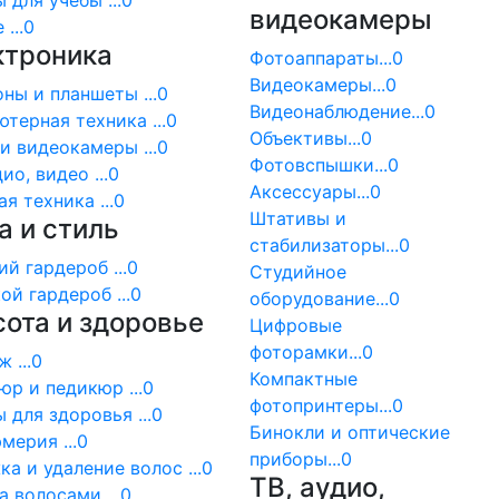
 для учебы ...0
видеокамеры
...0
ктроника
Фотоаппараты...0
Видеокамеры...0
ны и планшеты ...0
Видеонаблюдение...0
терная техника ...0
Объективы...0
и видеокамеры ...0
Фотовспышки...0
ио, видео ...0
Аксессуары...0
я техника ...0
Штативы и
 и стиль
стабилизаторы...0
й гардероб ...0
Студийное
й гардероб ...0
оборудование...0
ота и здоровье
Цифровые
фоторамки...0
 ...0
Компактные
р и педикюр ...0
фотопринтеры...0
 для здоровья ...0
Бинокли и оптические
ерия ...0
приборы...0
а и удаление волос ...0
ТВ, аудио,
а волосами ...0