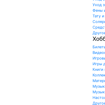
Уход з
Фены и
Тату и
Соляри
Средст
Другое 
Хобб
Билеты
Видеоф
Игровы
Игры д
Книги 
Коллек
Матери
Музыка
Музыка
Настол
Другое 