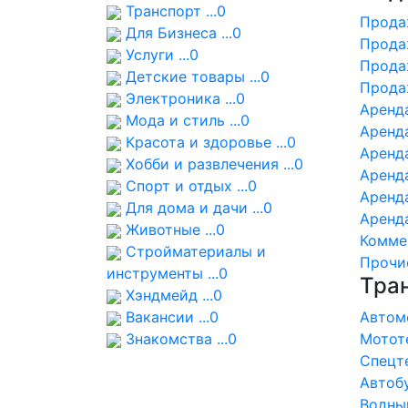
Транспорт ...0
Продаж
Для Бизнеса ...0
Продаж
Услуги ...0
Продаж
Детские товары ...0
Продаж
Электроника ...0
Аренда
Мода и стиль ...0
Аренда
Красота и здоровье ...0
Аренда
Хобби и развлечения ...0
Аренда
Спорт и отдых ...0
Аренда
Для дома и дачи ...0
Аренда
Животные ...0
Коммер
Стройматериалы и
Прочие
инструменты ...0
Тра
Хэндмейд ...0
Вакансии ...0
Автомо
Знакомства ...0
Мототе
Спецте
Автобу
Водный