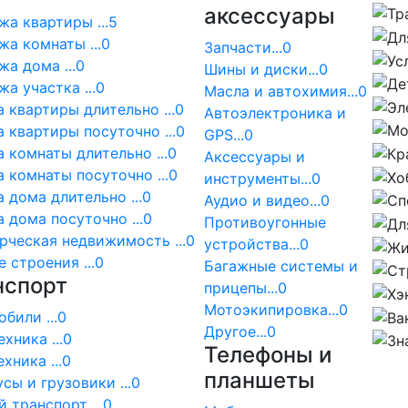
аксессуары
а квартиры ...5
а комнаты ...0
Запчасти...0
а дома ...0
Шины и диски...0
а участка ...0
Масла и автохимия...0
 квартиры длительно ...0
Автоэлектроника и
 квартиры посуточно ...0
GPS...0
 комнаты длительно ...0
Аксессуары и
 комнаты посуточно ...0
инструменты...0
 дома длительно ...0
Аудио и видео...0
 дома посуточно ...0
Противоугонные
ческая недвижимость ...0
устройства...0
 строения ...0
Багажные системы и
нспорт
прицепы...0
Мотоэкипировка...0
били ...0
Другое...0
хника ...0
Телефоны и
хника ...0
планшеты
сы и грузовики ...0
 транспорт ...0