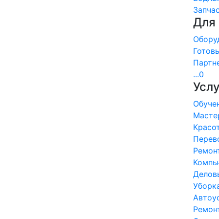
Запчас
Для
Оборуд
Готовы
Партн
...0
Услу
Обучен
Мастер
Красот
Перево
Ремонт
Компью
Деловы
Уборка 
Автоус
Ремонт