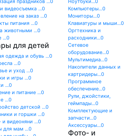
зация праздников ...0
Ноутбуки...0
и видеосъемка ...0
Компьютеры...0
вление на заказ ...0
Мониторы...0
ты питания ...0
Клавиатуры и мыши...0
а животными ...0
Оргтехника и
...0
расходники...0
ры для детей
Сетевое
оборудование...0
я одежда и обувь ...0
Мультимедиа...0
есла ...0
Накопители данных и
ье и уход ...0
картридеры...0
и и игры ...0
Программное
и ...0
обеспечение...0
ние и питание ...0
Рули, джойстики,
 ...0
геймпады...0
ойство детской ...0
Комплектующие и
ники и горшки ...0
запчасти...0
 и видеоняни ...0
Аксессуары...0
 для мам ...0
Фото- и