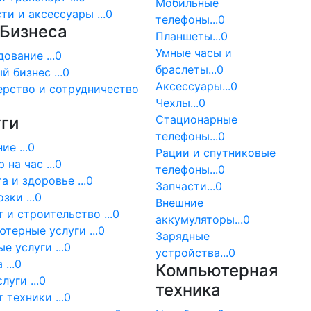
Мобильные
ти и аксессуары ...0
телефоны...0
 Бизнеса
Планшеты...0
Умные часы и
ование ...0
браслеты...0
й бизнес ...0
Аксессуары...0
ерство и сотрудничество
Чехлы...0
Стационарные
ги
телефоны...0
ие ...0
Рации и спутниковые
 на час ...0
телефоны...0
а и здоровье ...0
Запчасти...0
зки ...0
Внешние
 и строительство ...0
аккумуляторы...0
терные услуги ...0
Зарядные
е услуги ...0
устройства...0
...0
Компьютерная
луги ...0
техника
 техники ...0