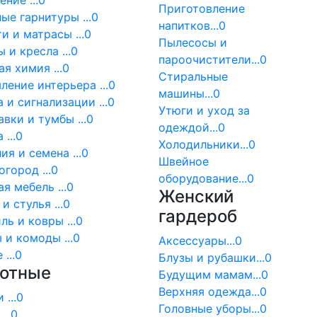
ние ...0
Приготовление
ые гарнитуры ...0
напитков...0
и и матрасы ...0
Пылесосы и
 и кресла ...0
пароочистители...0
я химия ...0
Стиральные
ение интерьера ...0
машины...0
 и сигнализации ...0
Утюги и уход за
вки и тумбы ...0
одеждой...0
 ...0
Холодильники...0
ия и семена ...0
Швейное
огород ...0
оборудование...0
я мебель ...0
Женский
и стулья ...0
гардероб
ль и ковры ...0
и комоды ...0
Аксессуары...0
...0
Блузы и рубашки...0
отные
Будущим мамам...0
Верхняя одежда...0
 ...0
Головные уборы...0
...0