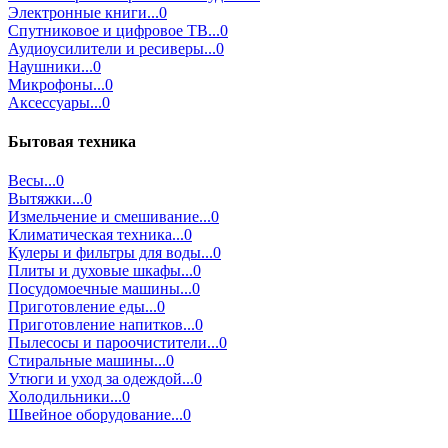
Электронные книги...0
Спутниковое и цифровое ТВ...0
Аудиоусилители и ресиверы...0
Наушники...0
Микрофоны...0
Аксессуары...0
Бытовая техника
Весы...0
Вытяжки...0
Измельчение и смешивание...0
Климатическая техника...0
Кулеры и фильтры для воды...0
Плиты и духовые шкафы...0
Посудомоечные машины...0
Приготовление еды...0
Приготовление напитков...0
Пылесосы и пароочистители...0
Стиральные машины...0
Утюги и уход за одеждой...0
Холодильники...0
Швейное оборудование...0