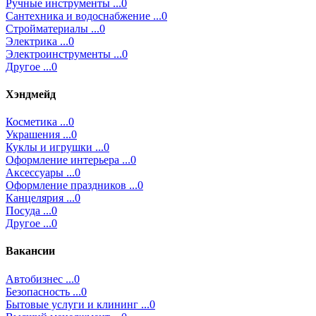
Ручные инструменты ...0
Сантехника и водоснабжение ...0
Стройматериалы ...0
Электрика ...0
Электроинструменты ...0
Другое ...0
Хэндмейд
Косметика ...0
Украшения ...0
Куклы и игрушки ...0
Оформление интерьера ...0
Аксессуары ...0
Оформление праздников ...0
Канцелярия ...0
Посуда ...0
Другое ...0
Вакансии
Автобизнес ...0
Безопасность ...0
Бытовые услуги и клининг ...0