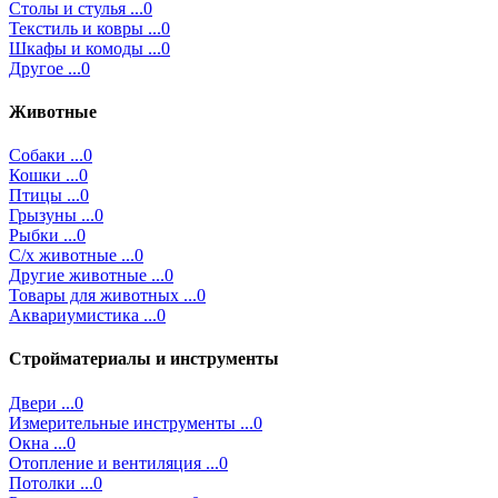
Столы и стулья ...0
Текстиль и ковры ...0
Шкафы и комоды ...0
Другое ...0
Животные
Собаки ...0
Кошки ...0
Птицы ...0
Грызуны ...0
Рыбки ...0
С/х животные ...0
Другие животные ...0
Товары для животных ...0
Аквариумистика ...0
Стройматериалы и инструменты
Двери ...0
Измерительные инструменты ...0
Окна ...0
Отопление и вентиляция ...0
Потолки ...0