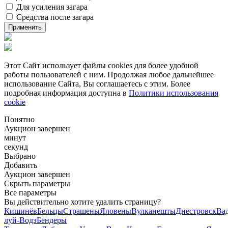
Для усиления загара
Средства после загара
Применить
Этот Сайт использует файлы cookies для более удобной
работы пользователей с ним. Продолжая любое дальнейшее
использование Сайта, Вы соглашаетесь с этим. Более
подробная информация доступна в
Политики использования
cookie
Понятно
Аукцион завершен
минут
секунд
Выбрано
Добавить
Аукцион завершен
Скрыть параметры
Все параметры
Вы действительно хотите удалить страницу?
Кишинёв
Бельцы
Страшены
Яловены
Вулканешты
Днестровск
Вад
луй-Водэ
Бендеры