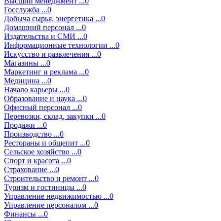
Высший менеджмент ...0
Госслужба ...0
Добыча сырья, энергетика ...0
Домашний персонал ...0
Издательства и СМИ ...0
Информационные технологии ...0
Искусство и развлечения ...0
Магазины ...0
Маркетинг и реклама ...0
Медицина ...0
Начало карьеры ...0
Образование и наука ...0
Офисный персонал ...0
Перевозки, склад, закупки ...0
Продажи ...0
Производство ...0
Рестораны и общепит ...0
Сельское хозяйство ...0
Спорт и красота ...0
Страхование ...0
Строительство и ремонт ...0
Туризм и гостиницы ...0
Управление недвижимостью ...0
Управление персоналом ...0
Финансы ...0