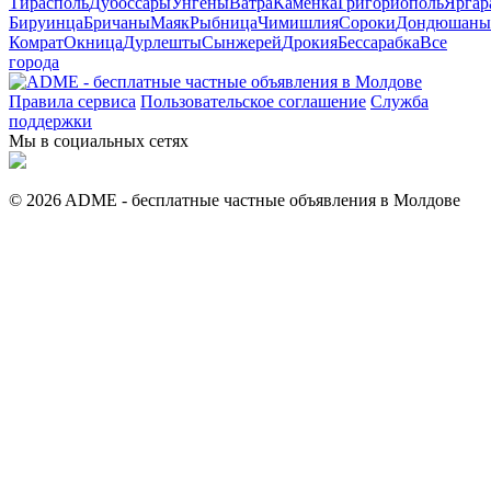
Тирасполь
Дубоссары
Унгены
Ватра
Каменка
Григориополь
Яргар
Бируинца
Бричаны
Маяк
Рыбница
Чимишлия
Сороки
Дондюшаны
Комрат
Окница
Дурлешты
Сынжерей
Дрокия
Бессарабка
Все
города
Правила сервиса
Пользовательское соглашение
Служба
поддержки
Мы в социальных сетях
© 2026 ADME - бесплатные частные объявления в Молдове