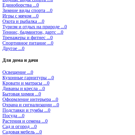
Единоборства ...0
Зимние виды спорта ...0
Игры с мячом ...0
Охота и рыбалка ...0
Туризм и отдых на природе ...0
Теннис, бадминтон, дартс ...0
Тренажеры и фитнес ...0
Спортивное питание ...0
Другое ...0
Для дома и дачи
Освещение ...0
Кухонные гарнитуры ...0
Кровати и матрасы ...0
Диваны и кресла ...0
Бытовая химия ...0
Оформление интерьера ...0
Охрана и сигнализации ...0
Подставки и тумбы ...0
Посуда ...0
Растения и семена ...0
Сад и огород ...0
Садовая мебель ...0