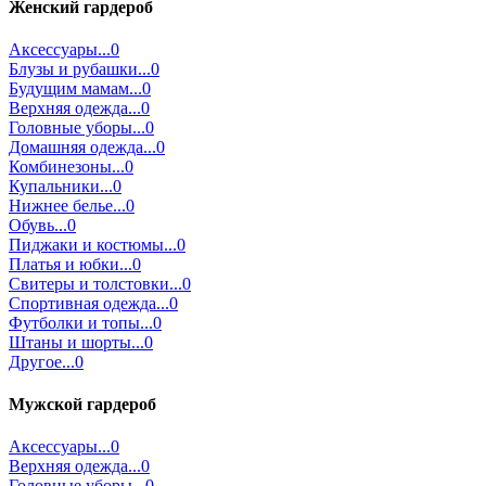
Женский гардероб
Аксессуары...0
Блузы и рубашки...0
Будущим мамам...0
Верхняя одежда...0
Головные уборы...0
Домашняя одежда...0
Комбинезоны...0
Купальники...0
Нижнее белье...0
Обувь...0
Пиджаки и костюмы...0
Платья и юбки...0
Свитеры и толстовки...0
Спортивная одежда...0
Футболки и топы...0
Штаны и шорты...0
Другое...0
Мужской гардероб
Аксессуары...0
Верхняя одежда...0
Головные уборы...0