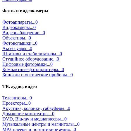
Фото- и видеокамеры
Фотоаппараты...0
Видеокамеры...0
Видеонаблюдение...0
Объективы...0
Фотовспышки...0
Аксессуары...0
Штативы и стабилизаторы...0
Студийное оборудование...0
Цифровые фоторамки...0
Компактные фотопринтеры...0
Бинокли и оптические приборы...0
ТВ, аудио, видео
Телевизоры...0
Проекторы...0
Акустика, колонки, сабвуферы...0
Домашние кинотеатры...0
DVD, Blu-ray и медиаплееры...0
Музыкальные центры и магнитолы...0
MP3-плееры и портативное аудио...0