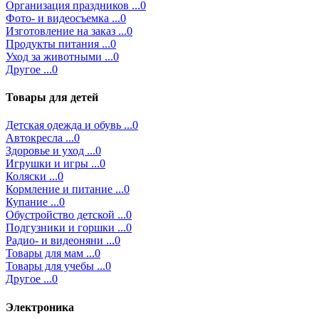
Организация праздников ...0
Фото- и видеосъемка ...0
Изготовление на заказ ...0
Продукты питания ...0
Уход за животными ...0
Другое ...0
Товары для детей
Детская одежда и обувь ...0
Автокресла ...0
Здоровье и уход ...0
Игрушки и игры ...0
Коляски ...0
Кормление и питание ...0
Купание ...0
Обустройство детской ...0
Подгузники и горшки ...0
Радио- и видеоняни ...0
Товары для мам ...0
Товары для учебы ...0
Другое ...0
Электроника