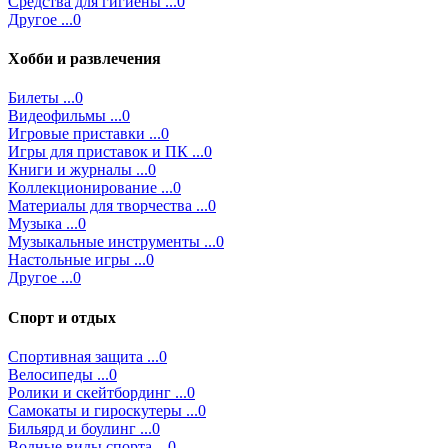
Средства для гигиены ...0
Другое ...0
Хобби и развлечения
Билеты ...0
Видеофильмы ...0
Игровые приставки ...0
Игры для приставок и ПК ...0
Книги и журналы ...0
Коллекционирование ...0
Материалы для творчества ...0
Музыка ...0
Музыкальные инструменты ...0
Настольные игры ...0
Другое ...0
Спорт и отдых
Спортивная защита ...0
Велосипеды ...0
Ролики и скейтбординг ...0
Самокаты и гироскутеры ...0
Бильярд и боулинг ...0
Водные виды спорта ...0