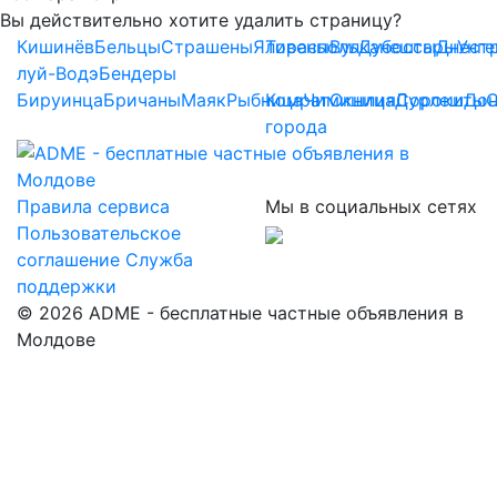
Вы действительно хотите удалить страницу?
Кишинёв
Бельцы
Страшены
Яловены
Тирасполь
Вулканешты
Дубоссары
Днест
Унг
луй-Водэ
Бендеры
Бируинца
Бричаны
Маяк
Рыбница
Комрат
Чимишлия
Окница
Дурлешты
Сороки
До
города
Правила сервиса
Мы в социальных сетях
Пользовательское
соглашение
Служба
поддержки
© 2026 ADME - бесплатные частные объявления в
Молдове