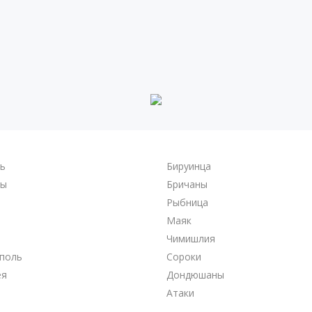
ль
Бируинца
ры
Бричаны
Рыбница
Маяк
Чимишлия
поль
Сороки
ея
Дондюшаны
Атаки