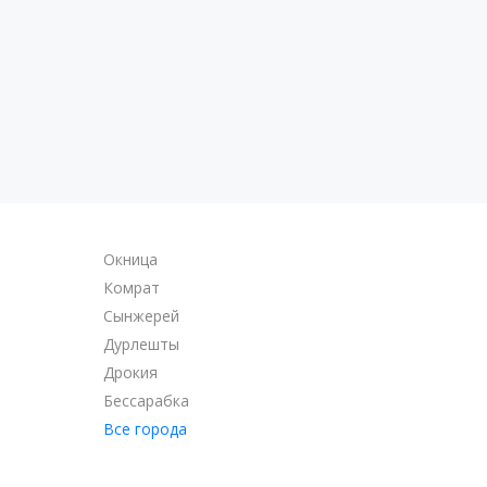
Окница
Комрат
Сынжерей
Дурлешты
Дрокия
Бессарабка
Все города