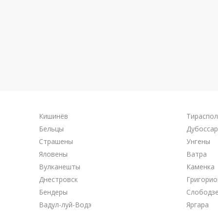
Кишинёв
Тираспо
Бельцы
Дубосса
Страшены
Унгены
Яловены
Ватра
Вулканешты
Каменка
Днестровск
Григорио
Бендеры
Слободз
Вадул-луй-Водэ
Яргара