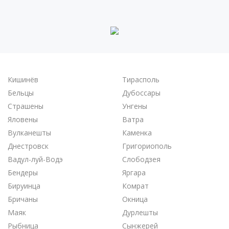
Кишинёв
Тирасполь
Бельцы
Дубоссары
Страшены
Унгены
Яловены
Ватра
Вулканешты
Каменка
Днестровск
Григориополь
Вадул-луй-Водэ
Слободзея
Бендеры
Яргара
Бируинца
Комрат
Бричаны
Окница
Маяк
Дурлешты
Рыбница
Сынжерей