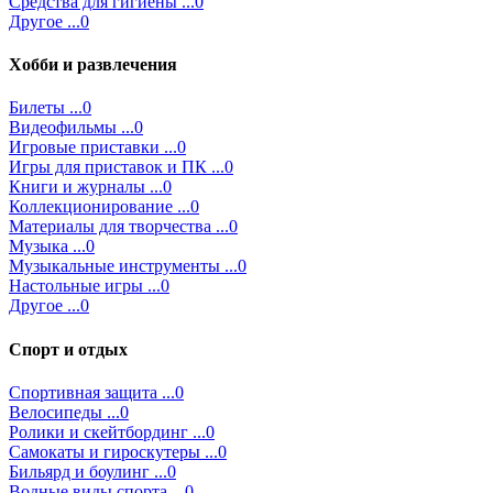
Средства для гигиены ...0
Другое ...0
Хобби и развлечения
Билеты ...0
Видеофильмы ...0
Игровые приставки ...0
Игры для приставок и ПК ...0
Книги и журналы ...0
Коллекционирование ...0
Материалы для творчества ...0
Музыка ...0
Музыкальные инструменты ...0
Настольные игры ...0
Другое ...0
Спорт и отдых
Спортивная защита ...0
Велосипеды ...0
Ролики и скейтбординг ...0
Самокаты и гироскутеры ...0
Бильярд и боулинг ...0
Водные виды спорта ...0