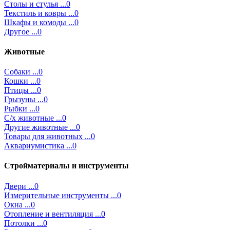
Столы и стулья ...0
Текстиль и ковры ...0
Шкафы и комоды ...0
Другое ...0
Животные
Собаки ...0
Кошки ...0
Птицы ...0
Грызуны ...0
Рыбки ...0
С/х животные ...0
Другие животные ...0
Товары для животных ...0
Аквариумистика ...0
Стройматериалы и инструменты
Двери ...0
Измерительные инструменты ...0
Окна ...0
Отопление и вентиляция ...0
Потолки ...0