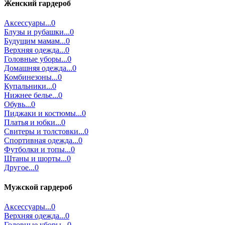
Женский гардероб
Аксессуары...0
Блузы и рубашки...0
Будущим мамам...0
Верхняя одежда...0
Головные уборы...0
Домашняя одежда...0
Комбинезоны...0
Купальники...0
Нижнее белье...0
Обувь...0
Пиджаки и костюмы...0
Платья и юбки...0
Свитеры и толстовки...0
Спортивная одежда...0
Футболки и топы...0
Штаны и шорты...0
Другое...0
Мужской гардероб
Аксессуары...0
Верхняя одежда...0
Головные уборы...0