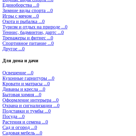
Единоборства ...0
Зимние виды спорта ...0
Игры с мячом ...0
Охота и рыбалка ...0
Туризм и отдых на природе ...0
Теннис, бадминтон, дартс ...0
Тренажеры и фитнес ...0
Спортивное питание ...0
Другое ...0
Для дома и дачи
Освещение ...0
Кухонные гарнитуры ...0
Кровати и матрасы ...0
Диваны и кресла ...0
Бытовая химия ...0
Оформление интерьера ...0
Охрана и сигнализации ...0
Подставки и тумбы ...0
Посуда ...0
Растения и семена ...0
Сад и огород ...0
Садовая мебель ...0