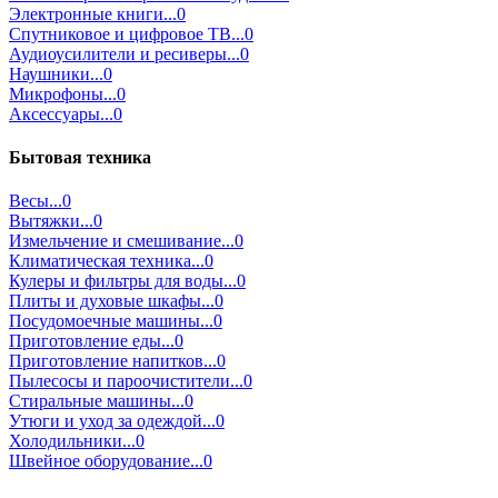
Электронные книги...0
Спутниковое и цифровое ТВ...0
Аудиоусилители и ресиверы...0
Наушники...0
Микрофоны...0
Аксессуары...0
Бытовая техника
Весы...0
Вытяжки...0
Измельчение и смешивание...0
Климатическая техника...0
Кулеры и фильтры для воды...0
Плиты и духовые шкафы...0
Посудомоечные машины...0
Приготовление еды...0
Приготовление напитков...0
Пылесосы и пароочистители...0
Стиральные машины...0
Утюги и уход за одеждой...0
Холодильники...0
Швейное оборудование...0