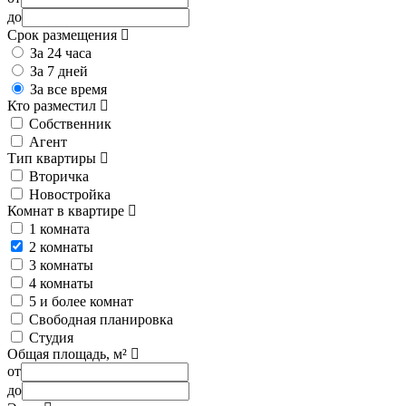
до
Срок размещения
За 24 часа
За 7 дней
За все время
Кто разместил
Собственник
Агент
Тип квартиры
Вторичка
Новостройка
Комнат в квартире
1 комната
2 комнаты
3 комнаты
4 комнаты
5 и более комнат
Свободная планировка
Студия
Общая площадь, м²
от
до