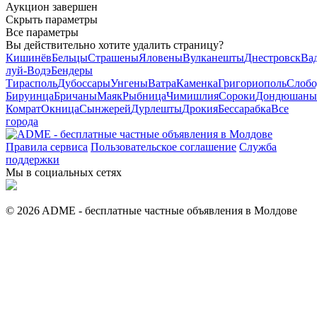
Аукцион завершен
Скрыть параметры
Все параметры
Вы действительно хотите удалить страницу?
Кишинёв
Бельцы
Страшены
Яловены
Вулканешты
Днестровск
Вад
луй-Водэ
Бендеры
Тирасполь
Дубоссары
Унгены
Ватра
Каменка
Григориополь
Слобо
Бируинца
Бричаны
Маяк
Рыбница
Чимишлия
Сороки
Дондюшаны
Комрат
Окница
Сынжерей
Дурлешты
Дрокия
Бессарабка
Все
города
Правила сервиса
Пользовательское соглашение
Служба
поддержки
Мы в социальных сетях
© 2026 ADME - бесплатные частные объявления в Молдове