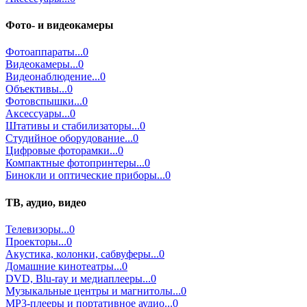
Фото- и видеокамеры
Фотоаппараты...0
Видеокамеры...0
Видеонаблюдение...0
Объективы...0
Фотовспышки...0
Аксессуары...0
Штативы и стабилизаторы...0
Студийное оборудование...0
Цифровые фоторамки...0
Компактные фотопринтеры...0
Бинокли и оптические приборы...0
ТВ, аудио, видео
Телевизоры...0
Проекторы...0
Акустика, колонки, сабвуферы...0
Домашние кинотеатры...0
DVD, Blu-ray и медиаплееры...0
Музыкальные центры и магнитолы...0
MP3-плееры и портативное аудио...0