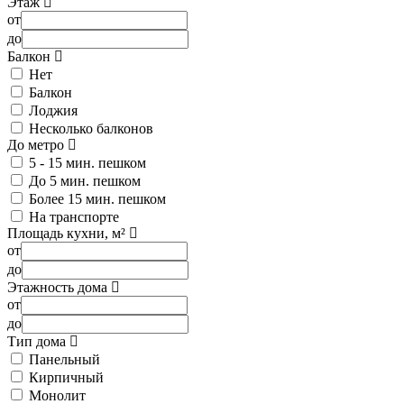
Этаж
от
до
Балкон
Нет
Балкон
Лоджия
Несколько балконов
До метро
5 - 15 мин. пешком
До 5 мин. пешком
Более 15 мин. пешком
На транспорте
Площадь кухни, м²
от
до
Этажность дома
от
до
Тип дома
Панельный
Кирпичный
Монолит