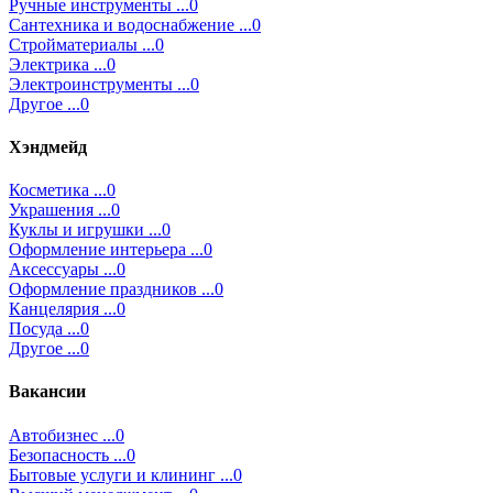
Ручные инструменты ...0
Сантехника и водоснабжение ...0
Стройматериалы ...0
Электрика ...0
Электроинструменты ...0
Другое ...0
Хэндмейд
Косметика ...0
Украшения ...0
Куклы и игрушки ...0
Оформление интерьера ...0
Аксессуары ...0
Оформление праздников ...0
Канцелярия ...0
Посуда ...0
Другое ...0
Вакансии
Автобизнес ...0
Безопасность ...0
Бытовые услуги и клининг ...0