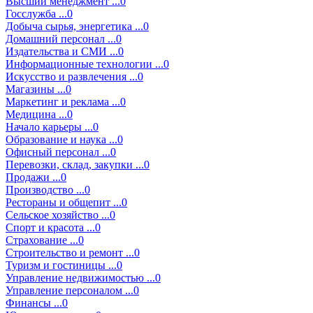
Высший менеджмент ...0
Госслужба ...0
Добыча сырья, энергетика ...0
Домашний персонал ...0
Издательства и СМИ ...0
Информационные технологии ...0
Искусство и развлечения ...0
Магазины ...0
Маркетинг и реклама ...0
Медицина ...0
Начало карьеры ...0
Образование и наука ...0
Офисный персонал ...0
Перевозки, склад, закупки ...0
Продажи ...0
Производство ...0
Рестораны и общепит ...0
Сельское хозяйство ...0
Спорт и красота ...0
Страхование ...0
Строительство и ремонт ...0
Туризм и гостиницы ...0
Управление недвижимостью ...0
Управление персоналом ...0
Финансы ...0