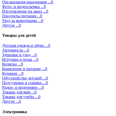
Организация праздников ...0
Фото- и видеосъемка ...0
Изготовление на заказ ...0
Продукты питания ...0
Уход за животными ...0
Другое ...0
Товары для детей
Детская одежда и обувь ...0
Автокресла ...0
Здоровье и уход ...0
Игрушки и игры ...0
Коляски ...0
Кормление и питание ...0
Купание ...0
Обустройство детской ...0
Подгузники и горшки ...0
Радио- и видеоняни ...0
Товары для мам ...0
Товары для учебы ...0
Другое ...0
Электроника