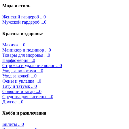
Мода и стиль
Женский гардероб ...0
Мужской гардероб ...0
Красота и здоровье
Макияж ...0
Маникюр и педикюр ...0
Товары для здоровья ...0
Парфюмерия ...0
Стрижка и удаление волос ...0
Уход за волосами ...0
Уход за кожей ...0
Фены и укладка ...0
Тату и татуаж ...0
Солярии и загар ...0
Средства для гигиены ...0
Другое ...0
Хобби и развлечения
Билеты ...0