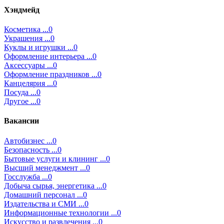
Хэндмейд
Косметика ...0
Украшения ...0
Куклы и игрушки ...0
Оформление интерьера ...0
Аксессуары ...0
Оформление праздников ...0
Канцелярия ...0
Посуда ...0
Другое ...0
Вакансии
Автобизнес ...0
Безопасность ...0
Бытовые услуги и клининг ...0
Высший менеджмент ...0
Госслужба ...0
Добыча сырья, энергетика ...0
Домашний персонал ...0
Издательства и СМИ ...0
Информационные технологии ...0
Искусство и развлечения ...0