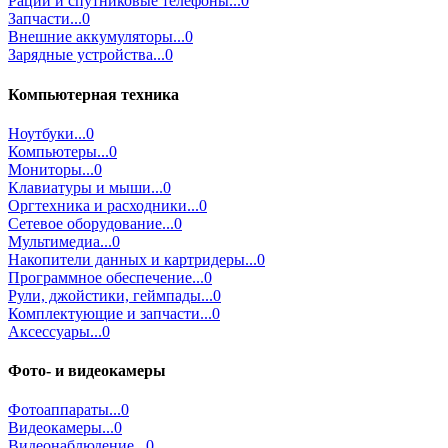
Рации и спутниковые телефоны...0
Запчасти...0
Внешние аккумуляторы...0
Зарядные устройства...0
Компьютерная техника
Ноутбуки...0
Компьютеры...0
Мониторы...0
Клавиатуры и мыши...0
Оргтехника и расходники...0
Сетевое оборудование...0
Мультимедиа...0
Накопители данных и картридеры...0
Программное обеспечение...0
Рули, джойстики, геймпады...0
Комплектующие и запчасти...0
Аксессуары...0
Фото- и видеокамеры
Фотоаппараты...0
Видеокамеры...0
Видеонаблюдение...0