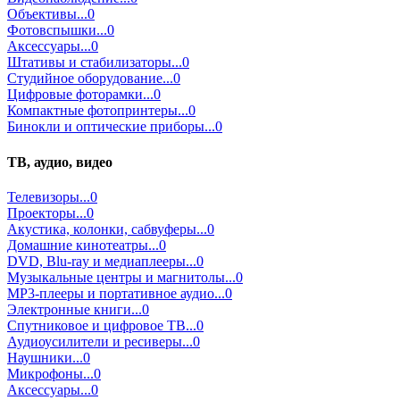
Объективы...0
Фотовспышки...0
Аксессуары...0
Штативы и стабилизаторы...0
Студийное оборудование...0
Цифровые фоторамки...0
Компактные фотопринтеры...0
Бинокли и оптические приборы...0
ТВ, аудио, видео
Телевизоры...0
Проекторы...0
Акустика, колонки, сабвуферы...0
Домашние кинотеатры...0
DVD, Blu-ray и медиаплееры...0
Музыкальные центры и магнитолы...0
MP3-плееры и портативное аудио...0
Электронные книги...0
Спутниковое и цифровое ТВ...0
Аудиоусилители и ресиверы...0
Наушники...0
Микрофоны...0
Аксессуары...0