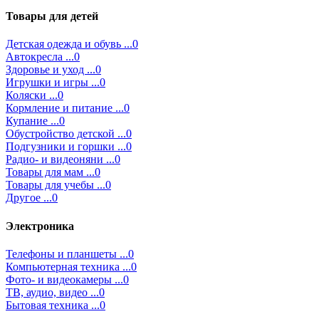
Товары для детей
Детская одежда и обувь ...0
Автокресла ...0
Здоровье и уход ...0
Игрушки и игры ...0
Коляски ...0
Кормление и питание ...0
Купание ...0
Обустройство детской ...0
Подгузники и горшки ...0
Радио- и видеоняни ...0
Товары для мам ...0
Товары для учебы ...0
Другое ...0
Электроника
Телефоны и планшеты ...0
Компьютерная техника ...0
Фото- и видеокамеры ...0
ТВ, аудио, видео ...0
Бытовая техника ...0