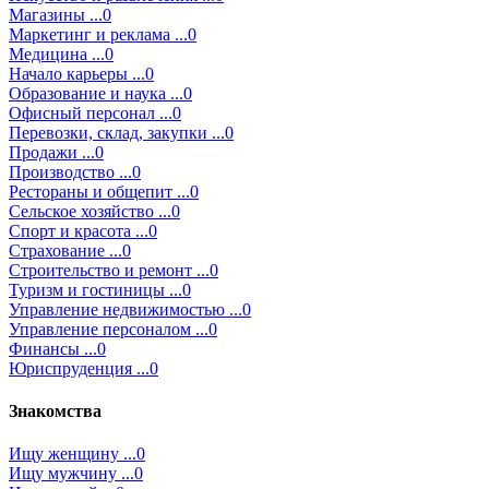
Магазины ...0
Маркетинг и реклама ...0
Медицина ...0
Начало карьеры ...0
Образование и наука ...0
Офисный персонал ...0
Перевозки, склад, закупки ...0
Продажи ...0
Производство ...0
Рестораны и общепит ...0
Сельское хозяйство ...0
Спорт и красота ...0
Страхование ...0
Строительство и ремонт ...0
Туризм и гостиницы ...0
Управление недвижимостью ...0
Управление персоналом ...0
Финансы ...0
Юриспруденция ...0
Знакомства
Ищу женщину ...0
Ищу мужчину ...0