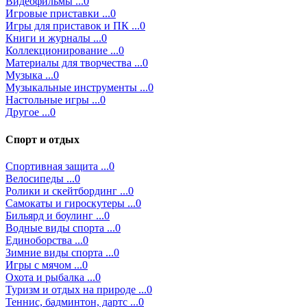
Видеофильмы ...0
Игровые приставки ...0
Игры для приставок и ПК ...0
Книги и журналы ...0
Коллекционирование ...0
Материалы для творчества ...0
Музыка ...0
Музыкальные инструменты ...0
Настольные игры ...0
Другое ...0
Спорт и отдых
Спортивная защита ...0
Велосипеды ...0
Ролики и скейтбординг ...0
Самокаты и гироскутеры ...0
Бильярд и боулинг ...0
Водные виды спорта ...0
Единоборства ...0
Зимние виды спорта ...0
Игры с мячом ...0
Охота и рыбалка ...0
Туризм и отдых на природе ...0
Теннис, бадминтон, дартс ...0