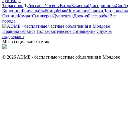
луй-Водэ
Тирасполь
Дубоссары
Унгены
Ватра
Каменка
Григориополь
Слобо
Бируинца
Бричаны
Рыбница
Маяк
Чимишлия
Сороки
Дондюшаны
Окница
Комрат
Сынжерей
Дурлешты
Дрокия
Бессарабка
Все
города
Правила сервиса
Пользовательское соглашение
Служба
поддержки
Мы в социальных сетях
© 2026 ADME - бесплатные частные объявления в Молдове