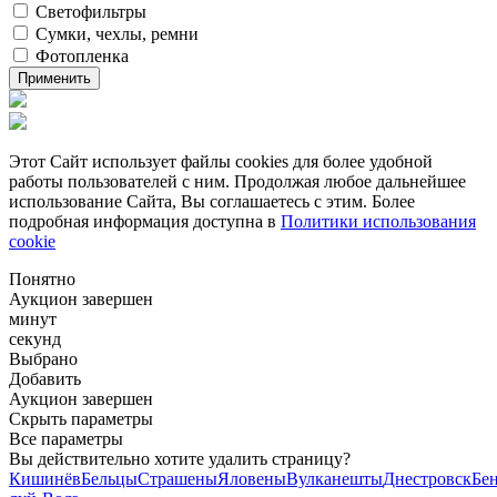
Светофильтры
Сумки, чехлы, ремни
Фотопленка
Применить
Этот Сайт использует файлы cookies для более удобной
работы пользователей с ним. Продолжая любое дальнейшее
использование Сайта, Вы соглашаетесь с этим. Более
подробная информация доступна в
Политики использования
cookie
Понятно
Аукцион завершен
минут
секунд
Выбрано
Добавить
Аукцион завершен
Скрыть параметры
Все параметры
Вы действительно хотите удалить страницу?
Кишинёв
Бельцы
Страшены
Яловены
Вулканешты
Днестровск
Бе