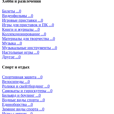
Хобби и развлечения
Билеты ...0
Видеофильмы ...0
Игровые приставки ...0
Игры для приставок и ПК ...0
Книги и журналы ...0
Коллекционирование ...0
Материалы для творчества ...0
Музыка ...0
Музыкальные инструменты ...0
Настольные игры ...0
Другое ...0
Спорт и отдых
Спортивная защита ...0
Велосипеды ...0
Ролики и скейтбординг ...0
Самокаты и гироскутеры ...0
Бильярд и боулинг ...0
Водные виды спорта ...0
Единоборства ...0
Зимние виды спорта ...0
Игры с мячом ...0