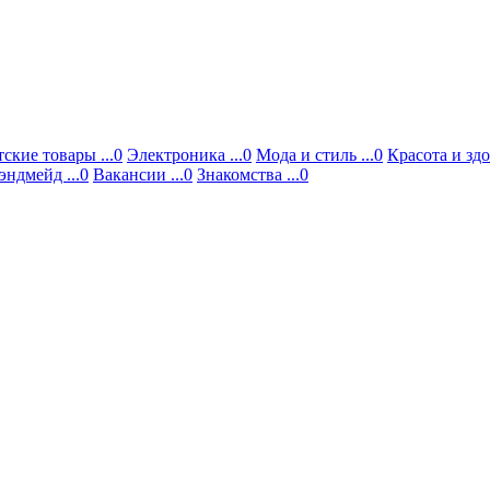
ские товары ...0
Электроника ...0
Мода и стиль ...0
Красота и здо
эндмейд ...0
Вакансии ...0
Знакомства ...0