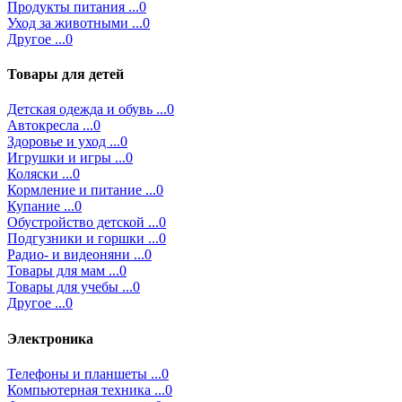
Продукты питания ...0
Уход за животными ...0
Другое ...0
Товары для детей
Детская одежда и обувь ...0
Автокресла ...0
Здоровье и уход ...0
Игрушки и игры ...0
Коляски ...0
Кормление и питание ...0
Купание ...0
Обустройство детской ...0
Подгузники и горшки ...0
Радио- и видеоняни ...0
Товары для мам ...0
Товары для учебы ...0
Другое ...0
Электроника
Телефоны и планшеты ...0
Компьютерная техника ...0