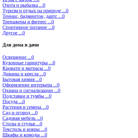
Охота и рыбалка ...0
Туризм и отдых на природе ...0
Теннис, бадминтон, дартс ...0
Тренажеры и фитнес ...0
Спортивное питание ...0
Другое ...0
Для дома и дачи
Освещение ...0
Кухонные гарнитуры ...0
Кровати и матрасы ...0
Диваны и кресла ...0
Бытовая химия ...0
Оформление интерьера ...0
Охрана и сигнализации ...0
Подставки и тумбы ...0
Посуда ...0
Растения и семена ...0
Сад и огород ...0
Садовая мебель ...0
Столы и стулья ...0
Текстиль и ковры ...0
Шкафы и комоды ...0