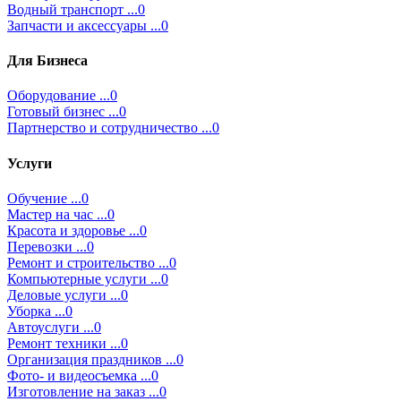
Водный транспорт ...0
Запчасти и аксессуары ...0
Для Бизнеса
Оборудование ...0
Готовый бизнес ...0
Партнерство и сотрудничество ...0
Услуги
Обучение ...0
Мастер на час ...0
Красота и здоровье ...0
Перевозки ...0
Ремонт и строительство ...0
Компьютерные услуги ...0
Деловые услуги ...0
Уборка ...0
Автоуслуги ...0
Ремонт техники ...0
Организация праздников ...0
Фото- и видеосъемка ...0
Изготовление на заказ ...0