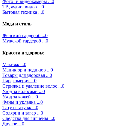
Фото- и видеокамеры ...0
ТВ, аудио, видео ...0
Бытовая техника ...0
Мода и стиль
Женский гардероб ...0
Мужской гардероб ...0
Красота и здоровье
Макияж ...0
Маникюр и педикюр ...0
Товары для здоровья ...0
Парфюмерия ...0
Стрижка и удаление волос ...0
Уход за волосами ...0
Уход за кожей ...0
Фены и укладка ...0
Тату и татуаж ...0
Солярии и загар ...0
Средства для гигиены ...0
Другое ...0