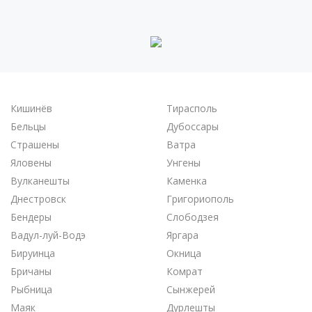
Кишинёв
Тирасполь
Бельцы
Дубоссары
Страшены
Ватра
Яловены
Унгены
Вулканешты
Каменка
Днестровск
Григориополь
Бендеры
Слободзея
Вадул-луй-Водэ
Яргара
Бируинца
Окница
Бричаны
Комрат
Рыбница
Сынжерей
Маяк
Дурлешты