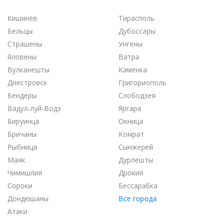
Кишинёв
Тирасполь
Бельцы
Дубоссары
Страшены
Унгены
Яловены
Ватра
Вулканешты
Каменка
Днестровск
Григориополь
Бендеры
Слободзея
Вадул-луй-Водэ
Яргара
Бируинца
Окница
Бричаны
Комрат
Рыбница
Сынжерей
Маяк
Дурлешты
Чимишлия
Дрокия
Сороки
Бессарабка
Дондюшаны
Все города
Атаки