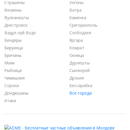
Страшены
Унгены
Яловены
Ватра
Вулканешты
Каменка
Днестровск
Григориополь
Вадул-луй-Водэ
Слободзея
Бендеры
Яргара
Бируинца
Комрат
Бричаны
Окница
Маяк
Дурлешты
Рыбница
Сынжерей
Чимишлия
Дрокия
Сороки
Бессарабка
Дондюшаны
Все города
Атаки