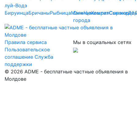
луй-Водэ
Бируинца
Бричаны
Рыбница
Маяк
Окница
Чимишлия
Комрат
Сынжерей
Сороки
До
города
Правила сервиса
Мы в социальных сетях
Пользовательское
соглашение
Служба
поддержки
© 2026 ADME - бесплатные частные объявления в
Молдове