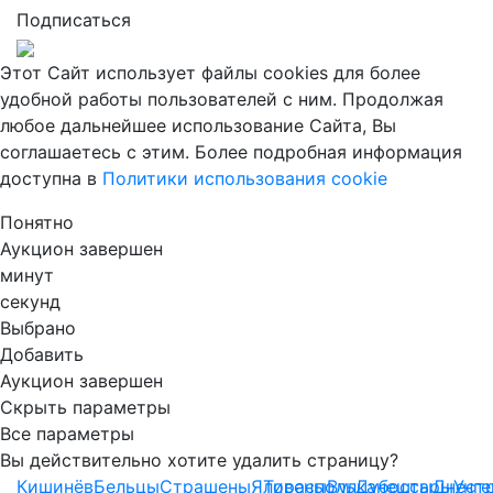
Подписаться
Этот Сайт использует файлы cookies для более
удобной работы пользователей с ним. Продолжая
любое дальнейшее использование Сайта, Вы
соглашаетесь с этим. Более подробная информация
доступна в
Политики использования cookie
Понятно
Аукцион завершен
минут
секунд
Выбрано
Добавить
Аукцион завершен
Скрыть параметры
Все параметры
Вы действительно хотите удалить страницу?
Кишинёв
Бельцы
Страшены
Яловены
Тирасполь
Вулканешты
Дубоссары
Днест
Унг