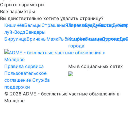
Скрыть параметры
Все параметры
Вы действительно хотите удалить страницу?
Кишинёв
Бельцы
Страшены
Яловены
Тирасполь
Вулканешты
Дубоссары
Днест
Унг
луй-Водэ
Бендеры
Бируинца
Бричаны
Маяк
Рыбница
Комрат
Чимишлия
Окница
Дурлешты
Сороки
До
города
Правила сервиса
Мы в социальных сетях
Пользовательское
соглашение
Служба
поддержки
© 2026 ADME - бесплатные частные объявления в
Молдове